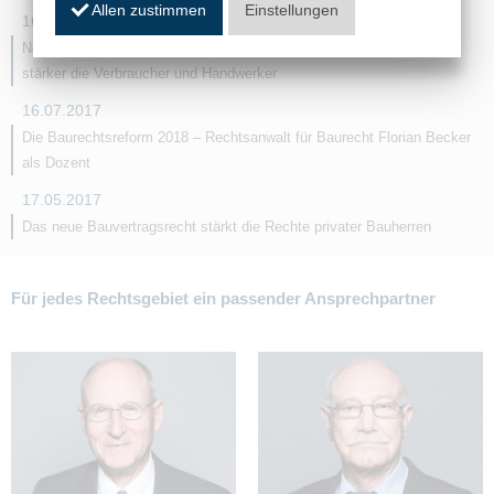
Allen zustimmen
Einstellungen
16.07.2017
Neues Bauvertragsrecht tritt zum 01.01.2018 in Kraft und schützt
stärker die Verbraucher und Handwerker
16.07.2017
Die Baurechtsreform 2018 – Rechtsanwalt für Baurecht Florian Becker
als Dozent
17.05.2017
Das neue Bauvertragsrecht stärkt die Rechte privater Bauherren
Für jedes Rechtsgebiet ein passender Ansprechpartner