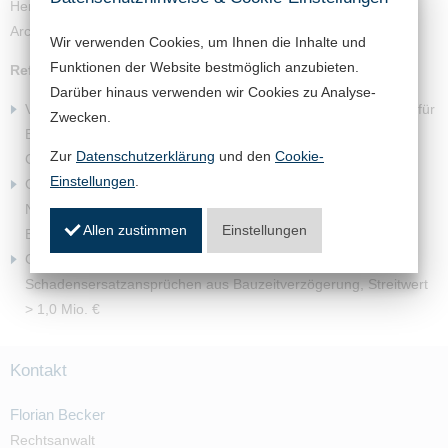
Herr Becker hat den Fachanwaltslehrgang für Bau- und
Architektenrecht gemäß FAO erfolgreich absolviert.
Wir verwenden Cookies, um Ihnen die Inhalte und
Funktionen der Website bestmöglich anzubieten.
Referenzen –auszugsweise:
Darüber hinaus verwenden wir Cookies zu Analyse-
Vertretung namhafter Haftpflichtversicherer in Haftpflichtfällen für
Zwecken.
Bauunternehmen und Architekten, sowie Verkehrs- und
Zur
Datenschutzerklärung
und den
Cookie-
Großschadensfälle, Streitwert > 500.000 €
Einstellungen
.
Großverfahren bei der Durchsetzung von
Nachtragssforderungen (ca. 100 Nachträge),
Allen zustimmen
Einstellungen
Einzelauftragsvolumen ca. 12,5 Mio. €
Großverfahren bei der Durchsetzung von
Schadensersatzansprüchen aus Bauzeitverzögerung, Streitwert
> 1,0 Mio. €
Kontakt
Florian Becker
Rechtsanwalt