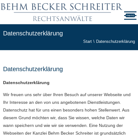
menü
Datenschutzhinweise & Cookie-Einstellungen
Datenschutzerklärung
Wir verwenden Cookies, um Ihnen die Inhalte und
Funktionen der Website bestmöglich anzubieten.
Start
Datenschutzerklärung
Darüber hinaus verwenden wir Cookies zu Analyse-
Zwecken.
Datenschutzerklärung
Zur
Datenschutzerklärung
und den
Cookie-
Einstellungen
.
Datenschutzerklärung
Allen zustimmen
Einstellungen
Wir freuen uns sehr über Ihren Besuch auf unserer Webseite und
Ihr Interesse an den von uns angebotenen Dienstleistungen.
Datenschutz hat für uns einen besonders hohen Stellenwert. Aus
diesem Grund möchten wir, dass Sie wissen, welche Daten wir
wann speichern und wie wir sie verwenden. Eine Nutzung der
Webseiten der Kanzlei Behm Becker Schreiter ist grundsätzlich