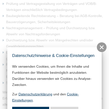
Prüfung und Vertragsgestaltung von Verträgen und VOB/B-
Verträgen einschließlich Vertragsbedingungen.
Baubegleitende Rechtsberatung – Beratung bei AGB-Kontrolle,
Bauverzögerungen, Sicherheitsleistungen
Nachtragsmanagement – Prüfung und Durchsetzung bzw.
Abwehr von Nachtragsforderungen
Durchsetzung bzw. Abwehr von Mängelrechten und/oder
Gewährleistungsrechten
Beratung bei Vertragskündigungen sowie Abrechnungen
Datenschutzhinweise & Cookie-Einstellungen
gekündigter Verträge
Prozessrecht (Durchsetzung/Abwehr von Forderungen,
Wir verwenden Cookies, um Ihnen die Inhalte und
Nachtragsforderungen, Begleitung bei selbstständigen
Funktionen der Website bestmöglich anzubieten.
Beweisverfahren)
Darüber hinaus verwenden wir Cookies zu Analyse-
Streitschlichtung und Schiedsverfahren
Zwecken.
Wir verfügen im privaten Baurecht über Jahrzehnte lange
Zur
Datenschutzerklärung
und den
Cookie-
Erfahrung in den Bereichen und beraten Sie gerne bundesweit in
Einstellungen
.
allen rechtlichen Fragen. Rechtsanwalt Florian Becker hat als