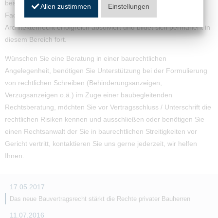
besondere Qualifikation den theoretischen Teil der
Allen zustimmen
Einstellungen
Fachanwaltsprüfung für den Fachanwalt für Bau- und
Architektenrecht erfolgreich absolviert und bildet sich permanent in
diesem Bereich fort.
Wünschen Sie eine Beratung in einer baurechtlichen
Angelegenheit, benötigen Sie Unterstützung bei der Formulierung
von rechtlichen Schreiben (Behinderungsanzeigen,
Verzugsanzeigen o.ä.) im Zuge einer baubegleitenden
Rechtsberatung, möchten Sie vor Vertragsschluss / Unterschrift die
rechtlichen Risiken kennen und ausschließen oder benötigen Sie
einen Rechtsanwalt der Sie in baurechtlichen Streitigkeiten vor
Gericht vertritt, kontaktieren Sie uns gerne jederzeit, wir helfen
Ihnen.
17.05.2017
Das neue Bauvertragsrecht stärkt die Rechte privater Bauherren
11.07.2016